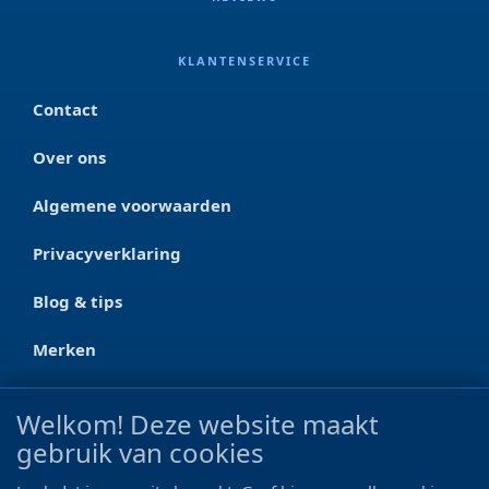
KLANTENSERVICE
Contact
Over ons
Algemene voorwaarden
Privacyverklaring
Blog & tips
Merken
CONTACT
Welkom! Deze website maakt
gebruik van cookies
Ootmarsumseweg 125a
7665 RW Albergen