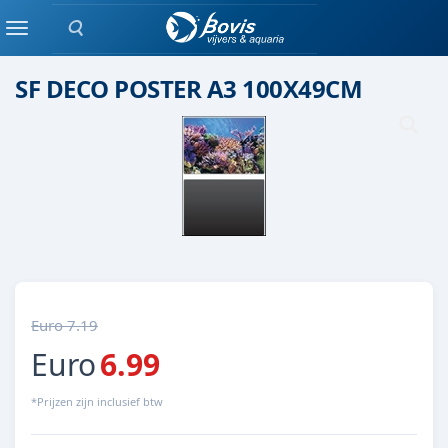
Zoeken
ACHTERWAND
Menu
SF DECO POSTER A3 100X49CM
Euro 7.19
Euro
6.99
*Prijzen zijn inclusief btw