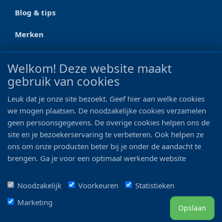
Blog & tips
Merken
CONTACT
Welkom! Deze website maakt
gebruik van cookies
Ootmarsumseweg 125a
7665 RW Albergen
Leuk dat je onze site bezoekt. Geef hier aan welke cookies
0546 - 622 990
we mogen plaatsen. De noodzakelijke cookies verzamelen
geen persoonsgegevens. De overige cookies helpen ons de
06 - 11 19 81 42
site en je bezoekerservaring te verbeteren. Ook helpen ze
ons om onze producten beter bij je onder de aandacht te
info@bo-vis.nl
brengen. Ga je voor een optimaal werkende website
inclusief alle voordelen? Vink dan alle vakjes aan!
VOLG ONS
Noodzakelijk
Voorkeuren
Statistieken
Marketing
Opslaan