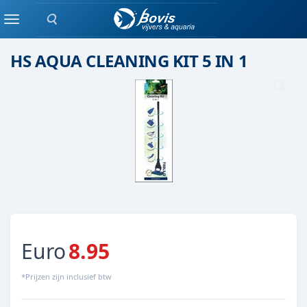
Zoeken
Gereedschap
Menu
HS AQUA CLEANING KIT 5 IN 1
Euro
8.95
*Prijzen zijn inclusief btw