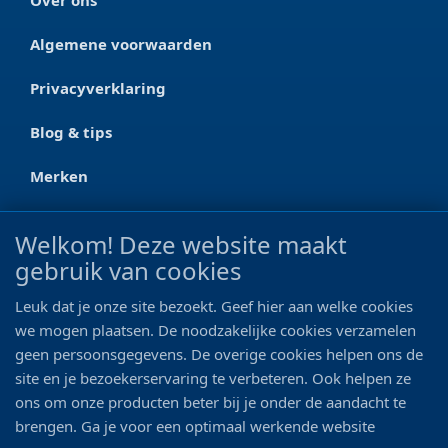
Over ons
Algemene voorwaarden
Privacyverklaring
Blog & tips
Merken
CONTACT
Welkom! Deze website maakt
gebruik van cookies
Ootmarsumseweg 125a
7665 RW Albergen
Leuk dat je onze site bezoekt. Geef hier aan welke cookies
0546 - 622 990
we mogen plaatsen. De noodzakelijke cookies verzamelen
geen persoonsgegevens. De overige cookies helpen ons de
06 - 11 19 81 42
site en je bezoekerservaring te verbeteren. Ook helpen ze
ons om onze producten beter bij je onder de aandacht te
info@bo-vis.nl
brengen. Ga je voor een optimaal werkende website