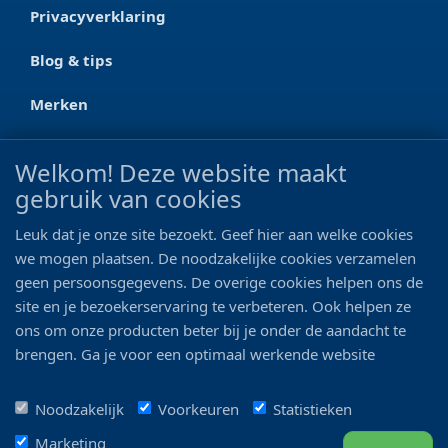
Privacyverklaring
Blog & tips
Merken
CONTACT
Welkom! Deze website maakt
gebruik van cookies
Ootmarsumseweg 125a
7665 RW Albergen
Leuk dat je onze site bezoekt. Geef hier aan welke cookies
0546 - 622 990
we mogen plaatsen. De noodzakelijke cookies verzamelen
geen persoonsgegevens. De overige cookies helpen ons de
06 - 11 19 81 42
site en je bezoekerservaring te verbeteren. Ook helpen ze
ons om onze producten beter bij je onder de aandacht te
info@bo-vis.nl
brengen. Ga je voor een optimaal werkende website
inclusief alle voordelen? Vink dan alle vakjes aan!
VOLG ONS
Noodzakelijk
Voorkeuren
Statistieken
Marketing