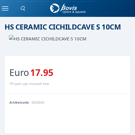
Zoeken
Keramiek/ kunststof
Menu
HS CERAMIC CICHILDCAVE S 10CM
Euro
17.95
*Prijzen zijn inclusief btw
Artikelcode
:
0020642
8713179206426