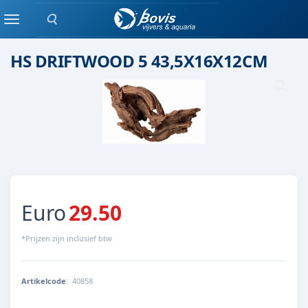
Zoeken
Keramiek/ kunststof
Menu
HS DRIFTWOOD 5 43,5X16X12CM
Euro
29.50
*Prijzen zijn inclusief btw
Artikelcode
:
40858