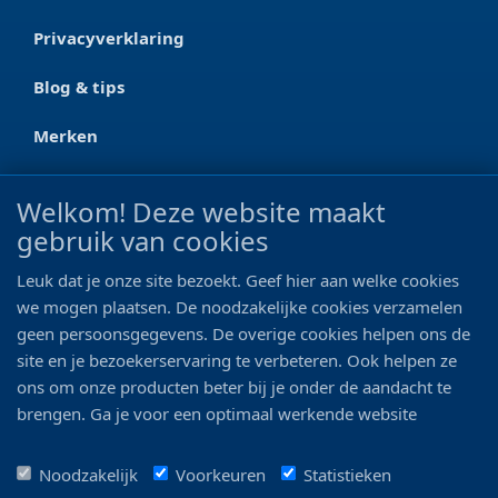
Privacyverklaring
Blog & tips
Merken
CONTACT
Welkom! Deze website maakt
gebruik van cookies
Ootmarsumseweg 125a
7665 RW Albergen
Leuk dat je onze site bezoekt. Geef hier aan welke cookies
0546 - 622 990
we mogen plaatsen. De noodzakelijke cookies verzamelen
geen persoonsgegevens. De overige cookies helpen ons de
06 - 11 19 81 42
site en je bezoekerservaring te verbeteren. Ook helpen ze
ons om onze producten beter bij je onder de aandacht te
info@bo-vis.nl
brengen. Ga je voor een optimaal werkende website
inclusief alle voordelen? Vink dan alle vakjes aan!
VOLG ONS
Noodzakelijk
Voorkeuren
Statistieken