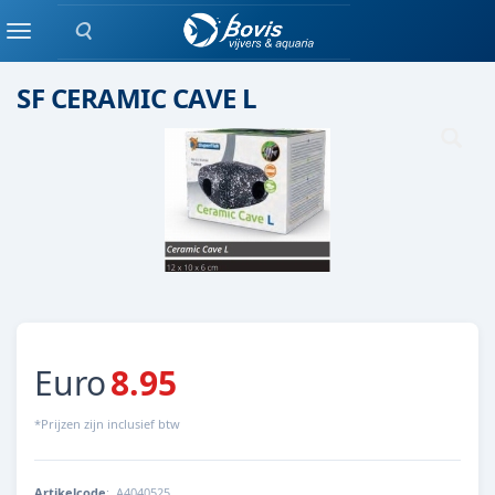
Zoeken
Keramiek/ kunststof
Menu
SF CERAMIC CAVE L
Euro
8.95
*Prijzen zijn inclusief btw
Artikelcode
:
A4040525