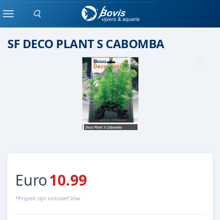
Zoeken
Kunstplant
Menu
SF DECO PLANT S CABOMBA
Euro
10.99
*Prijzen zijn inclusief btw