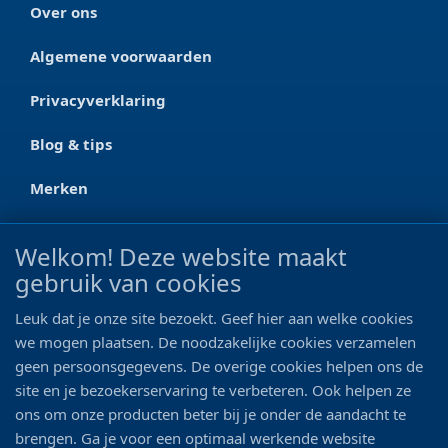
Over ons
Algemene voorwaarden
Privacyverklaring
Blog & tips
Merken
CONTACT
Welkom! Deze website maakt
gebruik van cookies
Ootmarsumseweg 125a
7665 RW Albergen
Leuk dat je onze site bezoekt. Geef hier aan welke cookies
0546 - 622 990
we mogen plaatsen. De noodzakelijke cookies verzamelen
geen persoonsgegevens. De overige cookies helpen ons de
06 - 11 19 81 42
site en je bezoekerservaring te verbeteren. Ook helpen ze
ons om onze producten beter bij je onder de aandacht te
info@bo-vis.nl
brengen. Ga je voor een optimaal werkende website