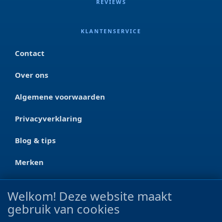
REVIEWS
KLANTENSERVICE
Contact
Over ons
Algemene voorwaarden
Privacyverklaring
Blog & tips
Merken
CONTACT
Welkom! Deze website maakt
gebruik van cookies
Ootmarsumseweg 125a
7665 RW Albergen