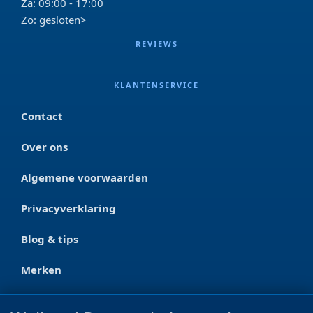
Za: 09:00 - 17:00
Zo: gesloten>
REVIEWS
KLANTENSERVICE
Contact
Over ons
Algemene voorwaarden
Privacyverklaring
Blog & tips
Merken
CONTACT