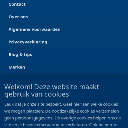
Contact
Over ons
Algemene voorwaarden
Privacyverklaring
Blog & tips
Merken
CONTACT
Welkom! Deze website maakt
gebruik van cookies
Ootmarsumseweg 125a
7665 RW Albergen
Leuk dat je onze site bezoekt. Geef hier aan welke cookies
0546 - 622 990
we mogen plaatsen. De noodzakelijke cookies verzamelen
geen persoonsgegevens. De overige cookies helpen ons de
06 - 11 19 81 42
site en je bezoekerservaring te verbeteren. Ook helpen ze