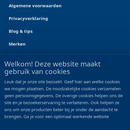
Algemene voorwaarden
Privacyverklaring
Blog & tips
Merken
CONTACT
Welkom! Deze website maakt
gebruik van cookies
Ootmarsumseweg 125a
7665 RW Albergen
Leuk dat je onze site bezoekt. Geef hier aan welke cookies
0546 - 622 990
we mogen plaatsen. De noodzakelijke cookies verzamelen
geen persoonsgegevens. De overige cookies helpen ons de
06 - 11 19 81 42
site en je bezoekerservaring te verbeteren. Ook helpen ze
ons om onze producten beter bij je onder de aandacht te
info@bo-vis.nl
brengen. Ga je voor een optimaal werkende website
inclusief alle voordelen? Vink dan alle vakjes aan!
VOLG ONS