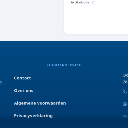
Artikelcode
:
Z
ZWART
KLANTENSERVICE
Oo
Contact
s
76
Over ons
Algemene voorwaarden
Privacyverklaring