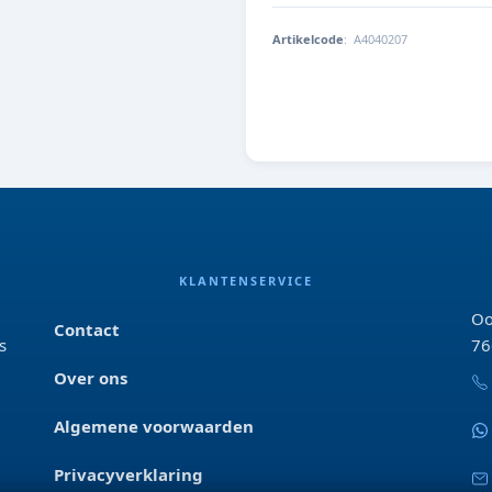
Artikelcode
:
A4040207
8715897291852
KLANTENSERVICE
Oo
Contact
s
76
Over ons
Algemene voorwaarden
Privacyverklaring