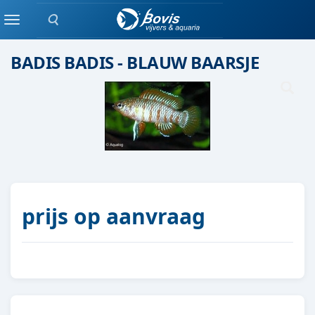
Zoeken
Groepen vis
Menu
BADIS BADIS - BLAUW BAARSJE
prijs op aanvraag