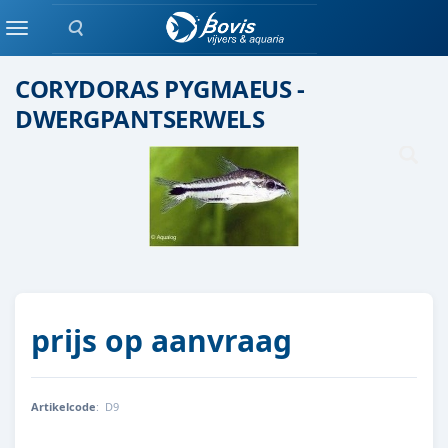
Zoeken
Groepen vis
Menu
CORYDORAS PYGMAEUS -
DWERGPANTSERWELS
prijs op aanvraag
Artikelcode
:
D9