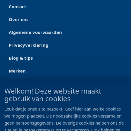
Contact
Over ons
Algemene voorwaarden
Privacyverklaring
Blog & tips
Merken
CONTACT
Welkom! Deze website maakt
gebruik van cookies
Ootmarsumseweg 125a
7665 RW Albergen
Leuk dat je onze site bezoekt. Geef hier aan welke cookies
0546 - 622 990
we mogen plaatsen. De noodzakelijke cookies verzamelen
geen persoonsgegevens. De overige cookies helpen ons de
06 - 11 19 81 42
site en je bezoekerservaring te verbeteren. Ook helpen ze