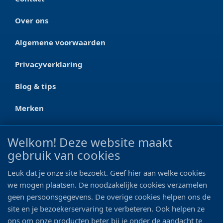
Over ons
Algemene voorwaarden
Privacyverklaring
Blog & tips
Merken
CONTACT
Welkom! Deze website maakt
gebruik van cookies
Ootmarsumseweg 125a
7665 RW Albergen
Leuk dat je onze site bezoekt. Geef hier aan welke cookies
0546 - 622 990
we mogen plaatsen. De noodzakelijke cookies verzamelen
geen persoonsgegevens. De overige cookies helpen ons de
06 - 11 19 81 42
site en je bezoekerservaring te verbeteren. Ook helpen ze
ons om onze producten beter bij je onder de aandacht te