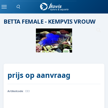
Zoeken
Eenlingen / Paren vis
Menu
BETTA FEMALE - KEMPVIS VROUW
prijs op aanvraag
Artikelcode
:
E83
E83