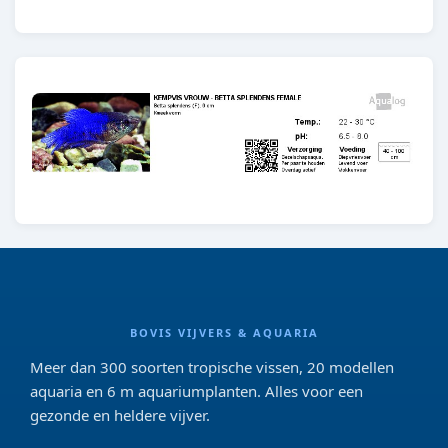
BOVIS VIJVERS & AQUARIA
Meer dan 300 soorten tropische vissen, 20 modellen
aquaria en 6 m aquariumplanten. Alles voor een
gezonde en heldere vijver.