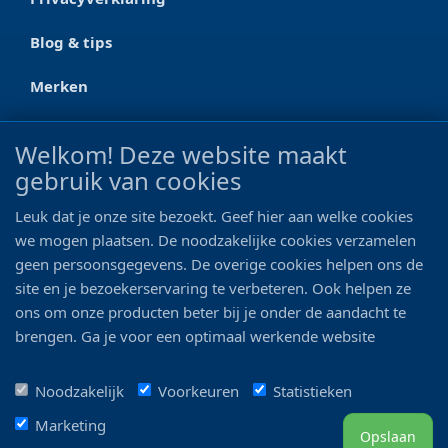
Blog & tips
Merken
CONTACT
Welkom! Deze website maakt
gebruik van cookies
Ootmarsumseweg 125a
7665 RW Albergen
Leuk dat je onze site bezoekt. Geef hier aan welke cookies
0546 - 622 990
we mogen plaatsen. De noodzakelijke cookies verzamelen
geen persoonsgegevens. De overige cookies helpen ons de
06 - 11 19 81 42
site en je bezoekerservaring te verbeteren. Ook helpen ze
ons om onze producten beter bij je onder de aandacht te
info@bo-vis.nl
brengen. Ga je voor een optimaal werkende website
inclusief alle voordelen? Vink dan alle vakjes aan!
VOLG ONS
Noodzakelijk
Voorkeuren
Statistieken
Marketing
Opslaan