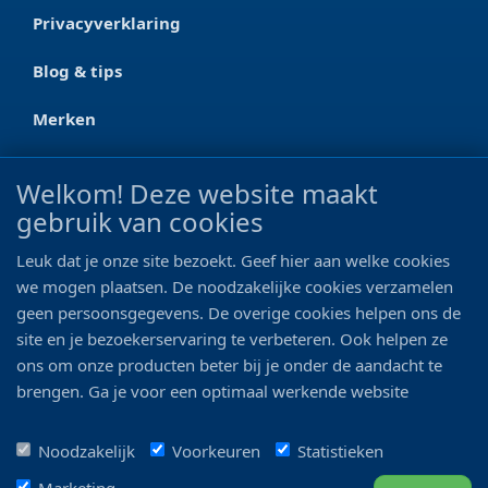
Privacyverklaring
Blog & tips
Merken
CONTACT
Welkom! Deze website maakt
gebruik van cookies
Ootmarsumseweg 125a
7665 RW Albergen
Leuk dat je onze site bezoekt. Geef hier aan welke cookies
0546 - 622 990
we mogen plaatsen. De noodzakelijke cookies verzamelen
geen persoonsgegevens. De overige cookies helpen ons de
06 - 11 19 81 42
site en je bezoekerservaring te verbeteren. Ook helpen ze
ons om onze producten beter bij je onder de aandacht te
info@bo-vis.nl
brengen. Ga je voor een optimaal werkende website
inclusief alle voordelen? Vink dan alle vakjes aan!
VOLG ONS
Noodzakelijk
Voorkeuren
Statistieken