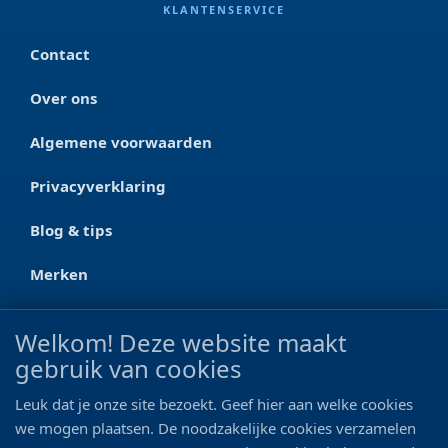
KLANTENSERVICE
Contact
Over ons
Algemene voorwaarden
Privacyverklaring
Blog & tips
Merken
CONTACT
Welkom! Deze website maakt
gebruik van cookies
Ootmarsumseweg 125a
7665 RW Albergen
Leuk dat je onze site bezoekt. Geef hier aan welke cookies
0546 - 622 990
we mogen plaatsen. De noodzakelijke cookies verzamelen