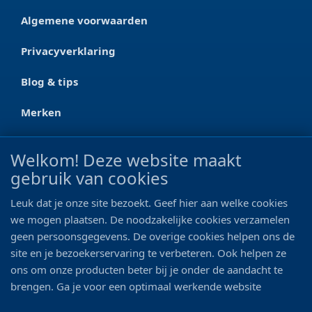
Algemene voorwaarden
Privacyverklaring
Blog & tips
Merken
CONTACT
Welkom! Deze website maakt
gebruik van cookies
Ootmarsumseweg 125a
7665 RW Albergen
Leuk dat je onze site bezoekt. Geef hier aan welke cookies
0546 - 622 990
we mogen plaatsen. De noodzakelijke cookies verzamelen
geen persoonsgegevens. De overige cookies helpen ons de
06 - 11 19 81 42
site en je bezoekerservaring te verbeteren. Ook helpen ze
ons om onze producten beter bij je onder de aandacht te
info@bo-vis.nl
brengen. Ga je voor een optimaal werkende website
inclusief alle voordelen? Vink dan alle vakjes aan!