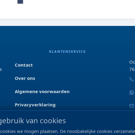
KLANTENSERVICE
Oo
Contact
s
76
Over ons
Algemene voorwaarden
Privacyverklaring
Blog & tips
ebruik van cookies
ke cookies we mogen plaatsen. De noodzakelijke cookies verzame
Merken