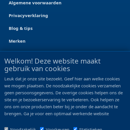
Algemene voorwaarden
Privacyverklaring
Blog & tips
Merken
CONTACT
Welkom! Deze website maakt
gebruik van cookies
Ootmarsumseweg 125a
7665 RW Albergen
Leuk dat je onze site bezoekt. Geef hier aan welke cookies
0546 - 622 990
we mogen plaatsen. De noodzakelijke cookies verzamelen
geen persoonsgegevens. De overige cookies helpen ons de
06 - 11 19 81 42
site en je bezoekerservaring te verbeteren. Ook helpen ze
ons om onze producten beter bij je onder de aandacht te
info@bo-vis.nl
brengen. Ga je voor een optimaal werkende website
inclusief alle voordelen? Vink dan alle vakjes aan!
VOLG ONS
Noodzakelijk
Voorkeuren
Statistieken