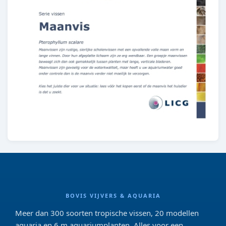
BOVIS VIJVERS & AQUARIA
Meer dan 300 soorten tropische vissen, 20 modellen
aquaria en 6 m aquariumplanten. Alles voor een