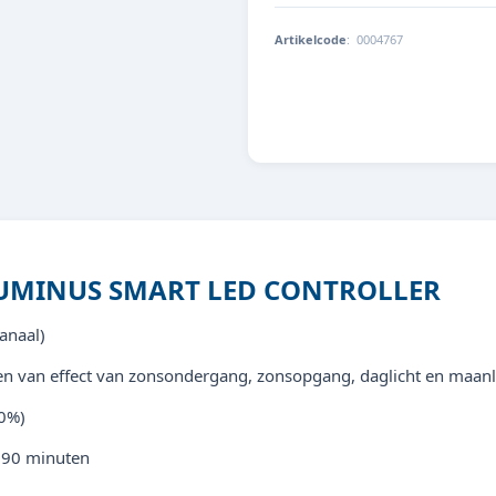
Artikelcode
:
0004767
5607329116495
LUMINUS SMART LED CONTROLLER
anaal)
eëren van effect van zonsondergang, zonsopgang, daglicht en maanl
00%)
n 90 minuten