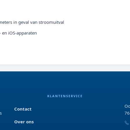
ters in geval van stroomuitval
- en iOS-apparaten
KLANTENSERVICE
Oo
Contact
s
76
Over ons