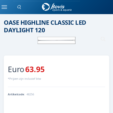
Zoeken
Oase
Menu
OASE HIGHLINE CLASSIC LED
DAYLIGHT 120
Euro
63.95
*Prijzen zijn inclusief btw
Artikelcode
:
48256
4010052482569