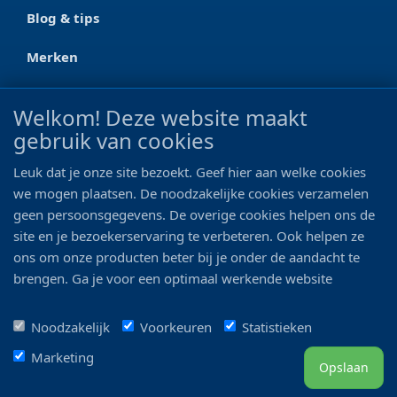
Blog & tips
Merken
CONTACT
Welkom! Deze website maakt
gebruik van cookies
Ootmarsumseweg 125a
7665 RW Albergen
Leuk dat je onze site bezoekt. Geef hier aan welke cookies
0546 - 622 990
we mogen plaatsen. De noodzakelijke cookies verzamelen
geen persoonsgegevens. De overige cookies helpen ons de
06 - 11 19 81 42
site en je bezoekerservaring te verbeteren. Ook helpen ze
ons om onze producten beter bij je onder de aandacht te
info@bo-vis.nl
brengen. Ga je voor een optimaal werkende website
inclusief alle voordelen? Vink dan alle vakjes aan!
VOLG ONS
Noodzakelijk
Voorkeuren
Statistieken
Marketing
Opslaan