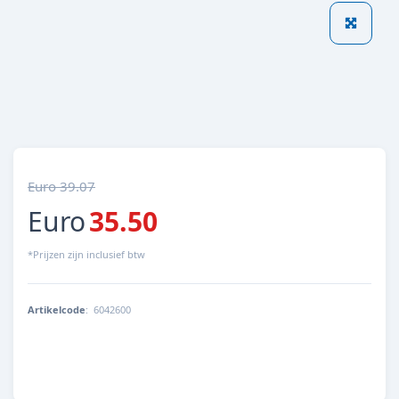
Euro 39.07
Euro
35.50
*Prijzen zijn inclusief btw
Artikelcode
:
6042600
4014162604262