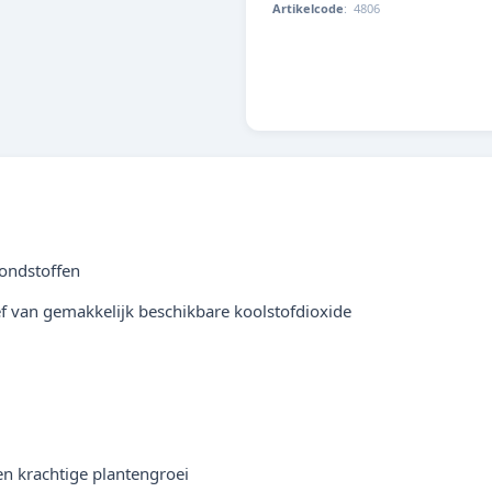
Artikelcode
:
4806
4001615048063
rondstoffen
ef van gemakkelijk beschikbare koolstofdioxide
en krachtige plantengroei