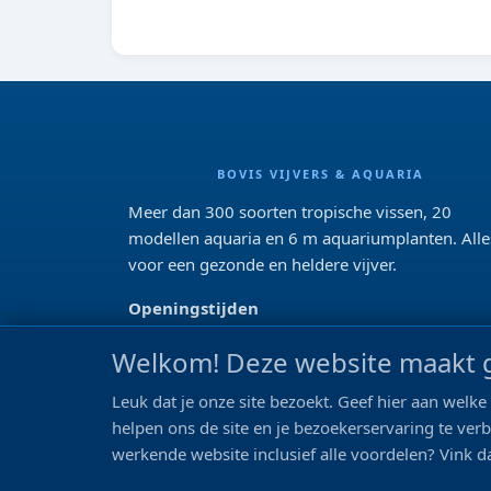
BOVIS VIJVERS & AQUARIA
Meer dan 300 soorten tropische vissen, 20
modellen aquaria en 6 m aquariumplanten. Alle
voor een gezonde en heldere vijver.
Openingstijden
Di 13:00 - 18:00 Wo-Vr: 10:00 - 18:00
Welkom! Deze website maakt g
Za: 09:00 - 17:00
Zo: gesloten>
Leuk dat je onze site bezoekt. Geef hier aan wel
helpen ons de site en je bezoekerservaring te ver
REVIEWS
werkende website inclusief alle voordelen? Vink da