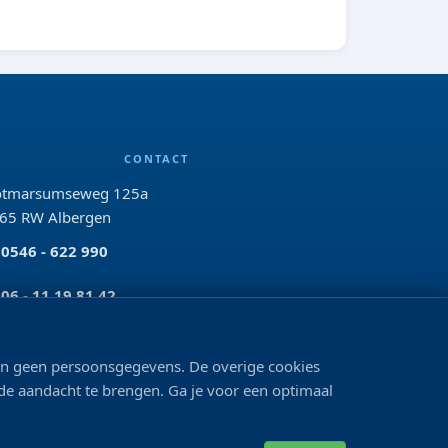
CONTACT
tmarsumseweg 125a
65 RW Albergen
0546 - 622 990
06 - 11 19 81 42
info@bo-vis.nl
len geen persoonsgegevens. De overige cookies
 de aandacht te brengen. Ga je voor een optimaal
VOLG ONS