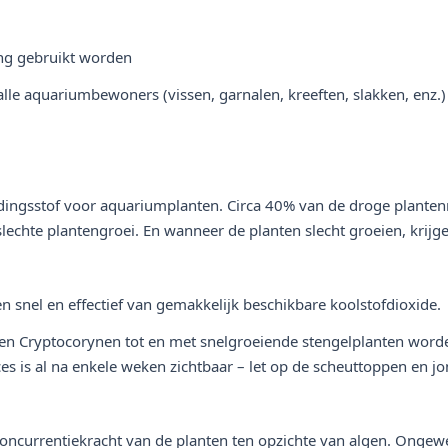
ng gebruikt worden
lle aquariumbewoners (vissen, garnalen, kreeften, slakken, enz.)
oedingsstof voor aquariumplanten. Circa 40% van de droge planten
 slechte plantengroei. En wanneer de planten slecht groeien, kri
en snel en effectief van gemakkelijk beschikbare koolstofdioxide.
en Cryptocorynen tot en met snelgroeiende stengelplanten worde
ces is al na enkele weken zichtbaar – let op de scheuttoppen en j
 concurrentiekracht van de planten ten opzichte van algen. Ong