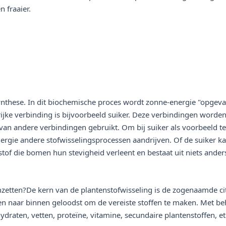
 fraaier.
synthese. In dit biochemische proces wordt zonne-energie "opgev
ijke verbinding is bijvoorbeeld suiker. Deze verbindingen worden 
n andere verbindingen gebruikt. Om bij suiker als voorbeeld te bl
gie andere stofwisselingsprocessen aandrijven. Of de suiker kan
 stof die bomen hun stevigheid verleent en bestaat uit niets ander
mzetten?De kern van de plantenstofwisseling is de zogenaamde cit
en naar binnen geloodst om de vereiste stoffen te maken. Met beh
ydraten, vetten, proteïne, vitamine, secundaire plantenstoffen, et