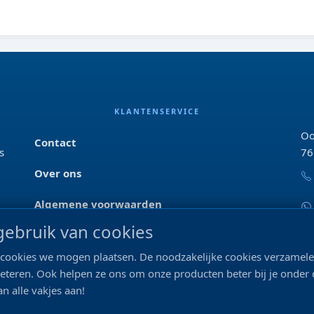
KLANTENSERVICE
Oo
Contact
s
76
Over ons
Algemene voorwaarden
ebruik van cookies
Privacyverklaring
ke cookies we mogen plaatsen. De noodzakelijke cookies verzame
Blog & tips
beteren. Ook helpen ze ons om onze producten beter bij je onder
n alle vakjes aan!
Merken