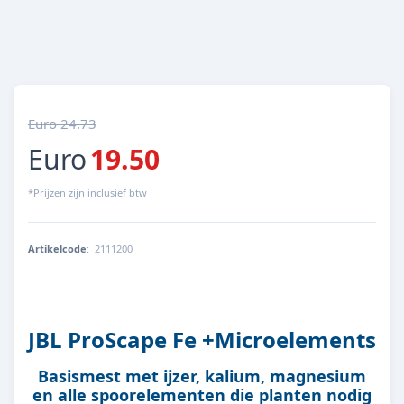
Euro 24.73
Euro
19.50
*Prijzen zijn inclusief btw
Artikelcode
:
2111200
4014162211125
JBL ProScape Fe +Microelements
Basismest met ijzer, kalium, magnesium
en alle spoorelementen die planten nodig