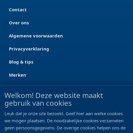
Contact
Over ons
Algemene voorwaarden
Privacyverklaring
Blog & tips
Merken
CONTACT
Welkom! Deze website maakt
gebruik van cookies
Ootmarsumseweg 125a
7665 RW Albergen
Leuk dat je onze site bezoekt. Geef hier aan welke cookies
0546 - 622 990
we mogen plaatsen. De noodzakelijke cookies verzamelen
geen persoonsgegevens. De overige cookies helpen ons de
06 - 11 19 81 42