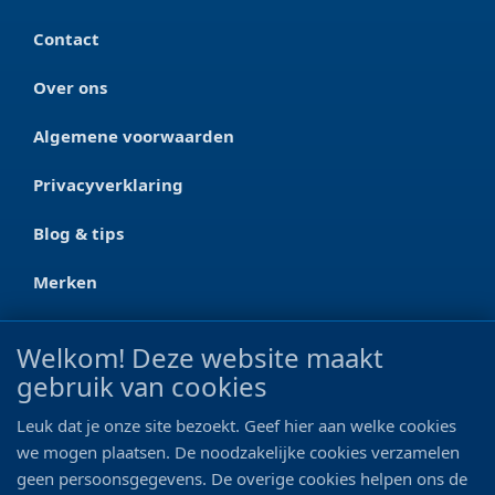
Contact
Over ons
Algemene voorwaarden
Privacyverklaring
Blog & tips
Merken
CONTACT
Welkom! Deze website maakt
gebruik van cookies
Ootmarsumseweg 125a
7665 RW Albergen
Leuk dat je onze site bezoekt. Geef hier aan welke cookies
0546 - 622 990
we mogen plaatsen. De noodzakelijke cookies verzamelen
geen persoonsgegevens. De overige cookies helpen ons de