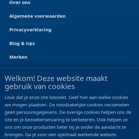
Over ons
Algemene voorwaarden
Privacyverklaring
Blog & tips
Merken
CONTACT
Welkom! Deze website maakt
gebruik van cookies
Ootmarsumseweg 125a
7665 RW Albergen
Leuk dat je onze site bezoekt. Geef hier aan welke cookies
0546 - 622 990
we mogen plaatsen. De noodzakelijke cookies verzamelen
geen persoonsgegevens. De overige cookies helpen ons de
06 - 11 19 81 42
site en je bezoekerservaring te verbeteren. Ook helpen ze
ons om onze producten beter bij je onder de aandacht te
info@bo-vis.nl
brengen. Ga je voor een optimaal werkende website