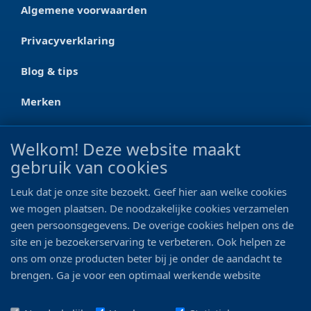
Algemene voorwaarden
Privacyverklaring
Blog & tips
Merken
CONTACT
Welkom! Deze website maakt
gebruik van cookies
Ootmarsumseweg 125a
7665 RW Albergen
Leuk dat je onze site bezoekt. Geef hier aan welke cookies
0546 - 622 990
we mogen plaatsen. De noodzakelijke cookies verzamelen
geen persoonsgegevens. De overige cookies helpen ons de
06 - 11 19 81 42
site en je bezoekerservaring te verbeteren. Ook helpen ze
ons om onze producten beter bij je onder de aandacht te
info@bo-vis.nl
brengen. Ga je voor een optimaal werkende website
inclusief alle voordelen? Vink dan alle vakjes aan!
VOLG ONS