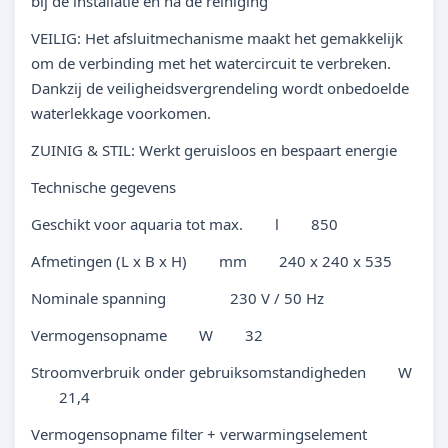
bij de installatie en na de reiniging
VEILIG: Het afsluitmechanisme maakt het gemakkelijk
om de verbinding met het watercircuit te verbreken.
Dankzij de veiligheidsvergrendeling wordt onbedoelde
waterlekkage voorkomen.
ZUINIG & STIL: Werkt geruisloos en bespaart energie
Technische gegevens
Geschikt voor aquaria tot max. l 850
Afmetingen (L x B x H) mm 240 x 240 x 535
Nominale spanning 230 V / 50 Hz
Vermogensopname W 32
Stroomverbruik onder gebruiksomstandigheden W
21,4
Vermogensopname filter + verwarmingselement