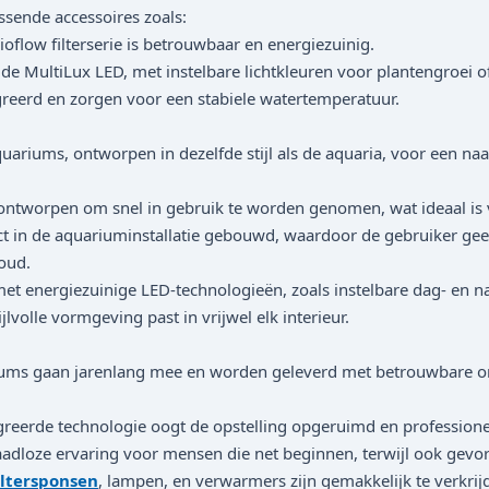
sende accessoires zoals:
oflow filterserie is betrouwbaar en energiezuinig.
MultiLux LED, met instelbare lichtkleuren voor plantengroei of 
erd en zorgen voor een stabiele watertemperatuur.
riums, ontworpen in dezelfde stijl als de aquaria, voor een naa
tworpen om snel in gebruik te worden genomen, wat ideaal is 
 in de aquariuminstallatie gebouwd, waardoor de gebruiker geen a
oud.
energiezuinige LED-technologieën, zoals instelbare dag- en nac
olle vormgeving past in vrijwel elk interieur.
s gaan jarenlang mee en worden geleverd met betrouwbare ond
eerde technologie oogt de opstelling opgeruimd en professione
dloze ervaring voor mensen die net beginnen, terwijl ook gevo
iltersponsen
, lampen, en verwarmers zijn gemakkelijk te verkrij