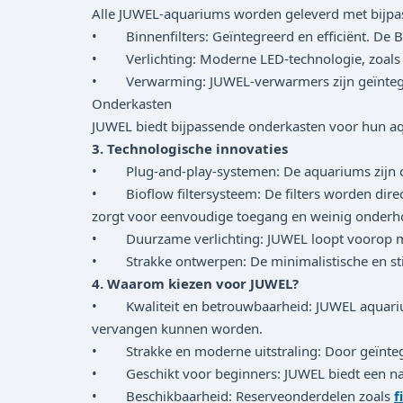
Alle JUWEL-aquariums worden geleverd met bijpas
• Binnenfilters: Geïntegreerd en efficiënt. De Bi
• Verlichting: Moderne LED-technologie, zoals de 
• Verwarming: JUWEL-verwarmers zijn geïntegre
Onderkasten
JUWEL biedt bijpassende onderkasten voor hun aqua
3. Technologische innovaties
• Plug-and-play-systemen: De aquariums zijn on
• Bioflow filtersysteem: De filters worden direct
zorgt voor eenvoudige toegang en weinig onderh
• Duurzame verlichting: JUWEL loopt voorop met 
• Strakke ontwerpen: De minimalistische en stijlv
4. Waarom kiezen voor JUWEL?
• Kwaliteit en betrouwbaarheid: JUWEL aquarium
vervangen kunnen worden.
• Strakke en moderne uitstraling: Door geïntegr
• Geschikt voor beginners: JUWEL biedt een naa
• Beschikbaarheid: Reserveonderdelen zoals
f