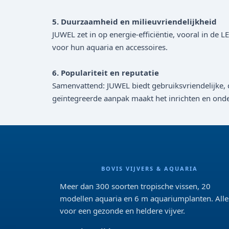
5. Duurzaamheid en milieuvriendelijkheid
JUWEL zet in op energie-efficiëntie, vooral in de
voor hun aquaria en accessoires.
6. Populariteit en reputatie
Samenvattend: JUWEL biedt gebruiksvriendelijke, d
geïntegreerde aanpak maakt het inrichten en ond
BOVIS VIJVERS & AQUARIA
Meer dan 300 soorten tropische vissen, 20
modellen aquaria en 6 m aquariumplanten. Alle
voor een gezonde en heldere vijver.