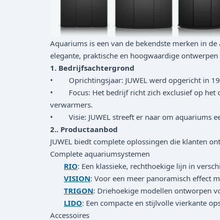
Aquariums is een van de bekendste merken in de 
elegante, praktische en hoogwaardige ontwerpen d
1. Bedrijfsachtergrond
• Oprichtingsjaar: JUWEL werd opgericht in 196
• Focus: Het bedrijf richt zich exclusief op het 
verwarmers.
• Visie: JUWEL streeft er naar om aquariums eenvo
2.. Productaanbod
JUWEL biedt complete oplossingen die klanten on
Complete aquariumsystemen
RIO
: Een klassieke, rechthoekige lijn in versc
VISION
: Voor een meer panoramisch effect m
TRIGON
: Driehoekige modellen ontworpen vo
LIDO
: Een compacte en stijlvolle vierkante op
Accessoires