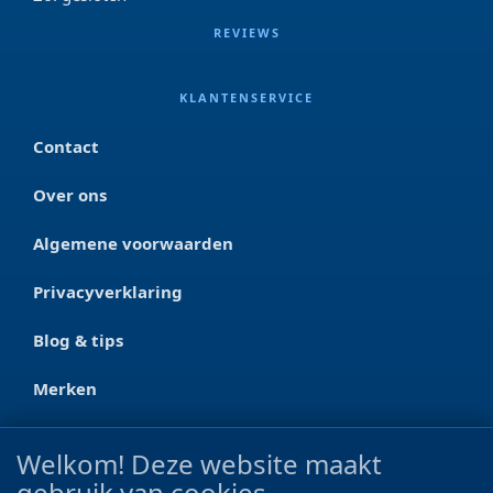
REVIEWS
KLANTENSERVICE
Contact
Over ons
Algemene voorwaarden
Privacyverklaring
Blog & tips
Merken
CONTACT
Welkom! Deze website maakt
gebruik van cookies
Ootmarsumseweg 125a