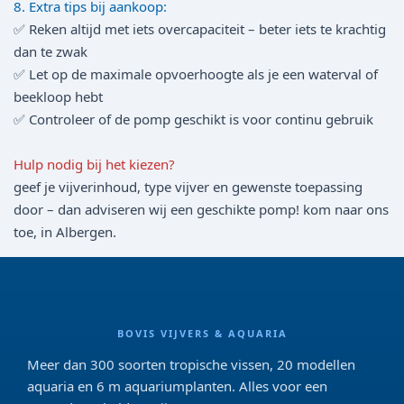
8. Extra tips bij aankoop:
✅ Reken altijd met iets overcapaciteit – beter iets te krachtig
dan te zwak
✅ Let op de maximale opvoerhoogte als je een waterval of
beekloop hebt
✅ Controleer of de pomp geschikt is voor continu gebruik
Hulp nodig bij het kiezen?
geef je vijverinhoud, type vijver en gewenste toepassing
door – dan adviseren wij een geschikte pomp! kom naar ons
toe, in Albergen.
BOVIS VIJVERS & AQUARIA
Meer dan 300 soorten tropische vissen, 20 modellen
aquaria en 6 m aquariumplanten. Alles voor een