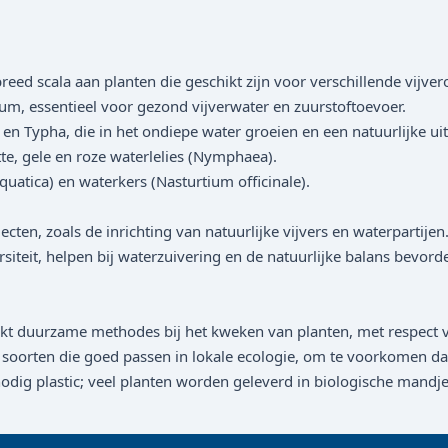
reed scala aan planten die geschikt zijn voor verschillende vijv
, essentieel voor gezond vijverwater en zuurstoftoevoer.
 Typha, die in het ondiepe water groeien en een natuurlijke uit
te, gele en roze waterlelies (Nymphaea).
tica) en waterkers (Nasturtium officinale).
en, zoals de inrichting van natuurlijke vijvers en waterpartijen
teit, helpen bij waterzuivering en de natuurlijke balans bevord
t duurzame methodes bij het kweken van planten, met respect v
rten die goed passen in lokale ecologie, om te voorkomen dat 
 plastic; veel planten worden geleverd in biologische mandje