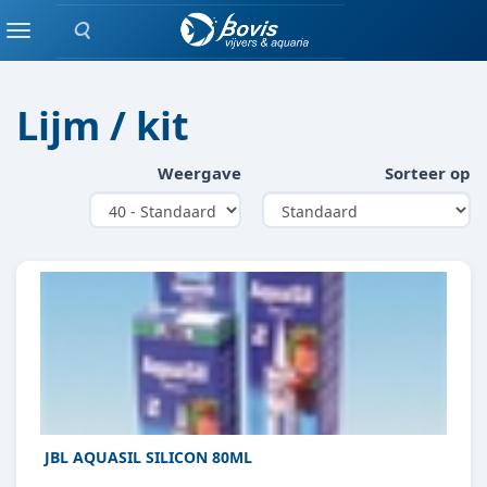
Zoeken
ACHTERWAND
Menu
Lijm / kit
Weergave
Sorteer op
JBL AQUASIL SILICON 80ML