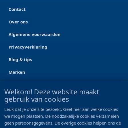
Contact
Over ons
Algemene voorwaarden
Privacyverklaring
Blog & tips
Merken
CONTACT
Welkom! Deze website maakt
gebruik van cookies
Ootmarsumseweg 125a
7665 RW Albergen
Leuk dat je onze site bezoekt. Geef hier aan welke cookies
0546 - 622 990
we mogen plaatsen. De noodzakelijke cookies verzamelen
geen persoonsgegevens. De overige cookies helpen ons de
06 - 11 19 81 42