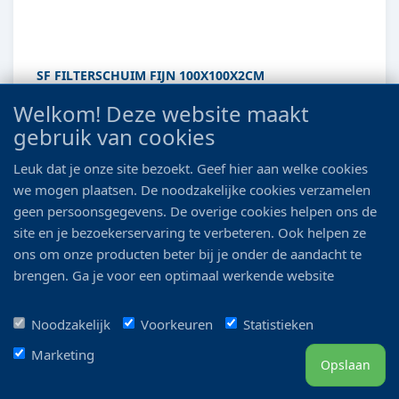
SF FILTERSCHUIM FIJN 100X100X2CM
Welkom! Deze website maakt
Euro 26.50
Euro 28.99
gebruik van cookies
Leuk dat je onze site bezoekt. Geef hier aan welke cookies
Details
we mogen plaatsen. De noodzakelijke cookies verzamelen
geen persoonsgegevens. De overige cookies helpen ons de
site en je bezoekerservaring te verbeteren. Ook helpen ze
ons om onze producten beter bij je onder de aandacht te
brengen. Ga je voor een optimaal werkende website
inclusief alle voordelen? Vink dan alle vakjes aan!
Noodzakelijk
Voorkeuren
Statistieken
Marketing
Opslaan