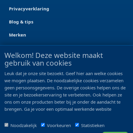
Privacyverklaring
Blog & tips
Merken
CONTACT
Welkom! Deze website maakt
gebruik van cookies
Ootmarsumseweg 125a
7665 RW Albergen
Leuk dat je onze site bezoekt. Geef hier aan welke cookies
0546 - 622 990
we mogen plaatsen. De noodzakelijke cookies verzamelen
geen persoonsgegevens. De overige cookies helpen ons de
06 - 11 19 81 42
site en je bezoekerservaring te verbeteren. Ook helpen ze
ons om onze producten beter bij je onder de aandacht te
info@bo-vis.nl
brengen. Ga je voor een optimaal werkende website
inclusief alle voordelen? Vink dan alle vakjes aan!
VOLG ONS
Noodzakelijk
Voorkeuren
Statistieken