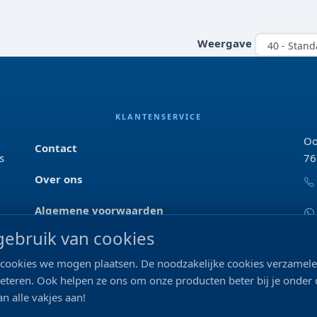
Weergave
KLANTENSERVICE
Oo
Contact
s
76
Over ons
Algemene voorwaarden
ebruik van cookies
Privacyverklaring
ke cookies we mogen plaatsen. De noodzakelijke cookies verzame
Blog & tips
beteren. Ook helpen ze ons om onze producten beter bij je onder
n alle vakjes aan!
Merken