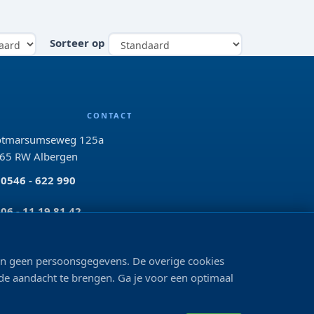
Sorteer op
CONTACT
tmarsumseweg 125a
65 RW Albergen
0546 - 622 990
06 - 11 19 81 42
info@bo-vis.nl
len geen persoonsgegevens. De overige cookies
 de aandacht te brengen. Ga je voor een optimaal
VOLG ONS