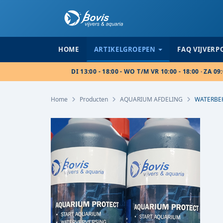
HOME
ARTIKELGROEPEN
FAQ VIJVER
DI 13:00 - 18:00 - WO T/M VR 10:00 - 18:00 · ZA 09:
Home
Producten
AQUARIUM AFDELING
WATERBE