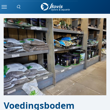
Zoeken
GROND / GRIND
Menu
Voedingsbodem