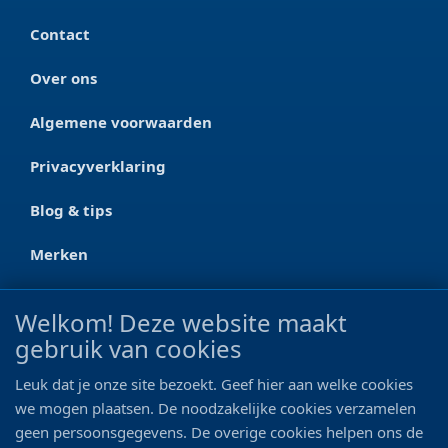
Contact
Over ons
Algemene voorwaarden
Privacyverklaring
Blog & tips
Merken
CONTACT
Welkom! Deze website maakt
gebruik van cookies
Ootmarsumseweg 125a
7665 RW Albergen
Leuk dat je onze site bezoekt. Geef hier aan welke cookies
0546 - 622 990
we mogen plaatsen. De noodzakelijke cookies verzamelen
geen persoonsgegevens. De overige cookies helpen ons de