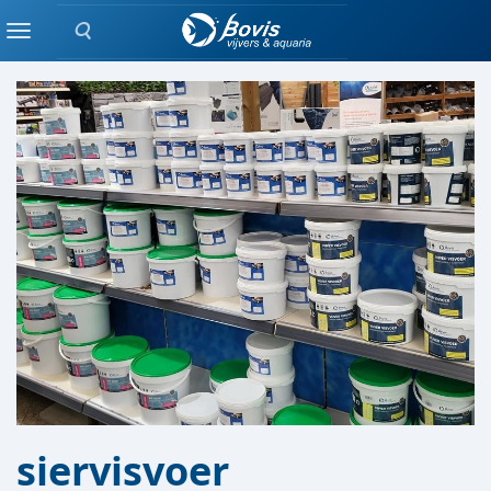
Zoeken
VISVOER
Menu
siervisvoer