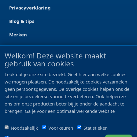
Privacyverklaring
Blog & tips
Merken
CONTACT
Welkom! Deze website maakt
gebruik van cookies
Ootmarsumseweg 125a
7665 RW Albergen
Leuk dat je onze site bezoekt. Geef hier aan welke cookies
0546 - 622 990
we mogen plaatsen. De noodzakelijke cookies verzamelen
geen persoonsgegevens. De overige cookies helpen ons de
06 - 11 19 81 42
site en je bezoekerservaring te verbeteren. Ook helpen ze
ons om onze producten beter bij je onder de aandacht te
info@bo-vis.nl
brengen. Ga je voor een optimaal werkende website
inclusief alle voordelen? Vink dan alle vakjes aan!
VOLG ONS
Noodzakelijk
Voorkeuren
Statistieken