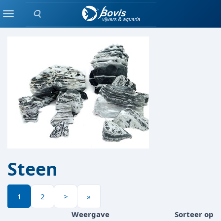
Zoeken
DECORATIE
Menu
Steen
1
2
>
»
Weergave
Sorteer op