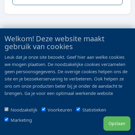
Welkom! Deze website maakt
gebruik van cookies
Leuk dat je onze site bezoekt. Geef hier aan welke cookies
we mogen plaatsen. De noodzakelijke cookies verzamelen
geen persoonsgegevens. De overige cookies helpen ons de
site en je bezoekerservaring te verbeteren. Ook helpen ze
HS AQUA FIRE ROCK S 1- 1,5KG
ons om onze producten beter bij je onder de aandacht te
prijs per steen
brengen. Ga je voor een optimaal werkende website
Euro 5.25
inclusief alle voordelen? Vink dan alle vakjes aan!
Noodzakelijk
Voorkeuren
Statistieken
Details
Marketing
Opslaan