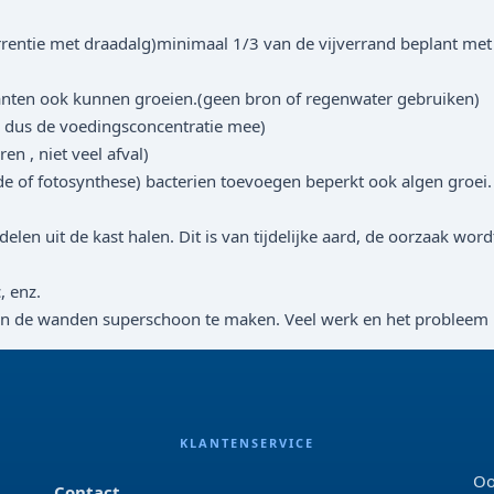
rentie met draadalg)minimaal 1/3 van de vijverrand beplant met
anten ook kunnen groeien.(geen bron of regenwater gebruiken)
e dus de voedingsconcentratie mee)
n , niet veel afval)
nde of fotosynthese) bacterien toevoegen beperkt ook algen groei.
len uit de kast halen. Dit is van tijdelijke aard, de oorzaak word
, enz.
en de wanden superschoon te maken. Veel werk en het probleem is nie
KLANTENSERVICE
Oo
Contact