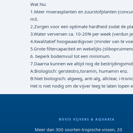
Wat Nu:
1.Meer moerasplanten en zuurstofplanten (concur
m3.
2.Zorgen voor een optimale hardheid zodat de pl
3.Water verversen ca. 10-20% per week (verdun j
4.Kwalitatief hoogwaardigvoer (minder van te voere
5.Grote filtercapaciteit en wekelijks (slibopruime
6. beperk bodemvuil tot een minimum.
7.Daarna kunnen we altijd nog de bestrijdingsmidde
A:Biologisch: gerstestro,toramin, humamin enz.
B:Niet biologisch: algweg, anti-alg, allclear, i-tronic
Het is niet nodig om de vijver leeg te laten lopen 
BOVIS VIJVERS & AQUARIA
Meer dan 300 soorten tropische vissen, 20