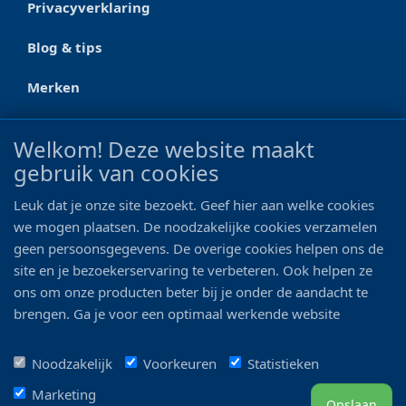
Privacyverklaring
Blog & tips
Merken
CONTACT
Welkom! Deze website maakt
gebruik van cookies
Ootmarsumseweg 125a
7665 RW Albergen
Leuk dat je onze site bezoekt. Geef hier aan welke cookies
0546 - 622 990
we mogen plaatsen. De noodzakelijke cookies verzamelen
geen persoonsgegevens. De overige cookies helpen ons de
06 - 11 19 81 42
site en je bezoekerservaring te verbeteren. Ook helpen ze
ons om onze producten beter bij je onder de aandacht te
info@bo-vis.nl
brengen. Ga je voor een optimaal werkende website
inclusief alle voordelen? Vink dan alle vakjes aan!
VOLG ONS
Noodzakelijk
Voorkeuren
Statistieken
Marketing
Opslaan