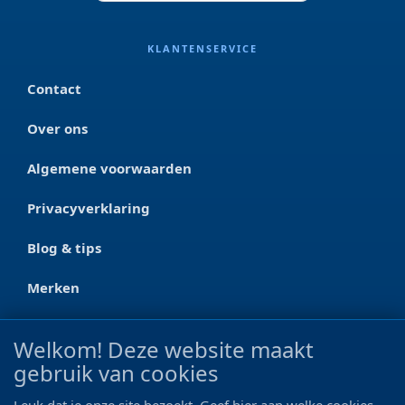
KLANTENSERVICE
Contact
Over ons
Algemene voorwaarden
Privacyverklaring
Blog & tips
Merken
CONTACT
Welkom! Deze website maakt
gebruik van cookies
Ootmarsumseweg 125a
7665 RW Albergen