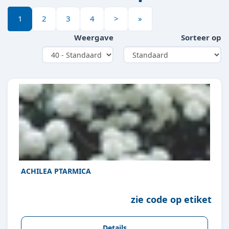
1
2
3
4
>
»
Weergave
Sorteer op
ACHILEA PTARMICA
zie code op etiket
Details