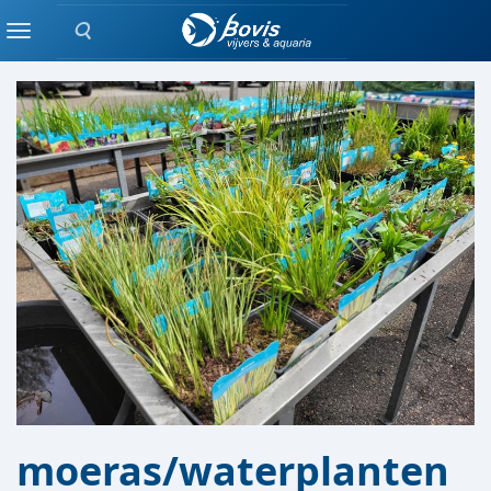
Zoeken
BEPLANTING
Menu
moeras/waterplanten