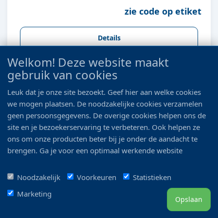
zie code op etiket
Details
Welkom! Deze website maakt
gebruik van cookies
Leuk dat je onze site bezoekt. Geef hier aan welke cookies
we mogen plaatsen. De noodzakelijke cookies verzamelen
geen persoonsgegevens. De overige cookies helpen ons de
site en je bezoekerservaring te verbeteren. Ook helpen ze
ons om onze producten beter bij je onder de aandacht te
brengen. Ga je voor een optimaal werkende website
inclusief alle voordelen? Vink dan alle vakjes aan!
GROTE MAND ACORUS GRAMMINEUS OGON
Noodzakelijk
Voorkeuren
Statistieken
Marketing
Opslaan
zie code op etiket