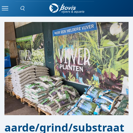
Zoeken
BEPLANTING
Menu
aarde/grind/substraat