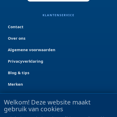
KLANTENSERVICE
Contact
Over ons
Algemene voorwaarden
Privacyverklaring
Blog & tips
Merken
CONTACT
Welkom! Deze website maakt
gebruik van cookies
Ootmarsumseweg 125a
7665 RW Albergen